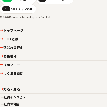
BJEX チャンネル
YT
© 2026 Business Japan Express Co., Ltd.
トップページ
→
BJEXとは
→
選ばれる理由
→
募集職種
→
採用フロー
→
よくある質問
→
知る・見る
→
—
社員インタビュー
—
社内保育園