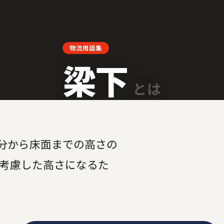
LOGISTICS GLOSSARY
物流用語集
梁下
とは
分から床面までの高さの
を考慮した高さになるた
。