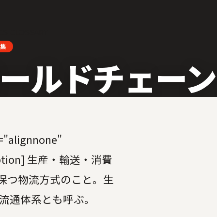
CS GLOSSARY
集
ールドチェーン
="alignnone"
y[/caption] 生産・輸送・消費
保つ物流方式のこと。生
温流通体系とも呼ぶ。