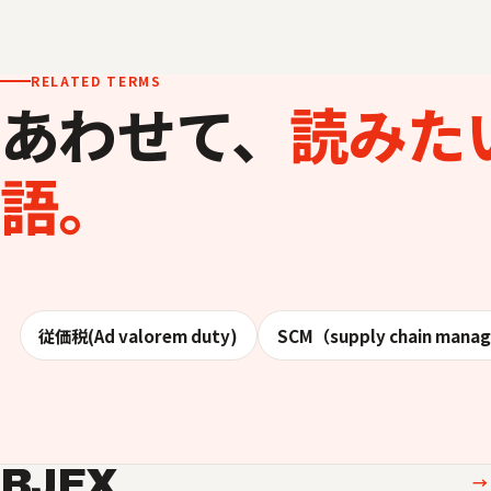
RELATED TERMS
あわせて、
読みた
語。
従価税(Ad valorem duty)
SCM（supply chain mana
BJEX
→