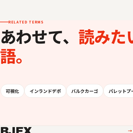
RELATED TERMS
あわせて、
読みた
語。
可視化
インランドデポ
バルクカーゴ
パレットプ
BJEX
→