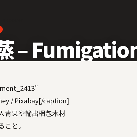
 GLOSSARY
 – Fumigatio
chment_2413"
ey / Pixabay[/caption]
入青果や輸出梱包木材
ること。