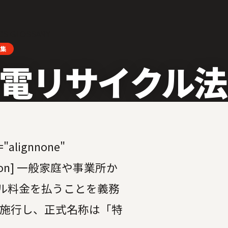
CS GLOSSARY
集
電リサイクル法
="alignnone"
/caption] 一般家庭や事業所か
ル料金を払うことを義務
に施行し、正式名称は「特