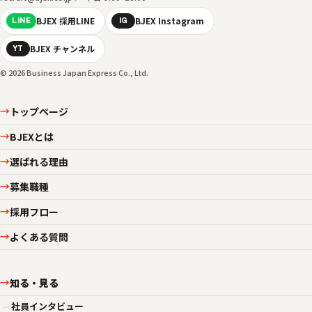
BJEX 採用LINE
BJEX Instagram
LINE
IG
BJEX チャンネル
YT
© 2026 Business Japan Express Co., Ltd.
トップページ
→
BJEXとは
→
選ばれる理由
→
募集職種
→
採用フロー
→
よくある質問
→
知る・見る
→
—
社員インタビュー