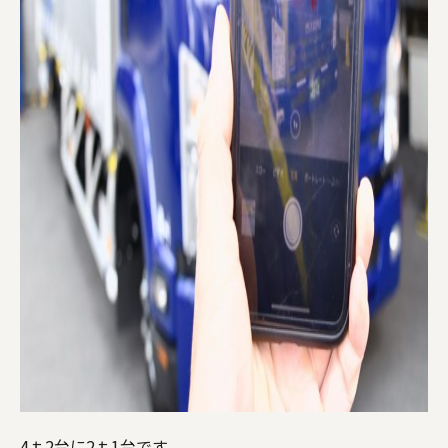
4ｔ2台に2ｔ1台です。