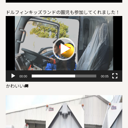
ドルフィンキッズランドの園児も参加してくれました！
動
画
プ
レ
ー
ヤ
ー
00:00
00:05
かわいい🚚