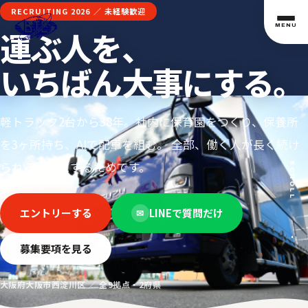
RECRUITING 2026 ／ 未経験歓迎
MENU
運ぶ人を、
いちばん大事にする。
軽トラック2台から38年。社内に保育園をつくり、保養所
を3ヶ所持ち、AIで配車を組む。 全部、働く人が長く続け
られるようにするためです。
SCROLL
エントリーする
LINEで質問だけ
✉
募集要項を見る
大阪府大阪市西淀川区 ／ 全9拠点・2府県