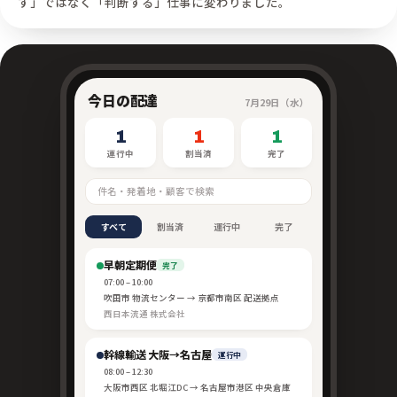
す」ではなく「判断する」仕事に変わりました。
今日の配達
7月29日（水）
1
1
1
運行中
割当済
完了
件名・発着地・顧客で検索
すべて
割当済
運行中
完了
早朝定期便
完了
07:00 – 10:00
吹田市 物流センター → 京都市南区 配送拠点
西日本流通 株式会社
幹線輸送 大阪→名古屋
運行中
08:00 – 12:30
大阪市西区 北堀江DC → 名古屋市港区 中央倉庫