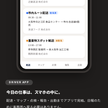
近畿運送 株式会社
市内ルート配送
割当済
09:30 – 11:00
大阪市住之江区 食品センター → 市内 各店舗8箇
所
浪速フーズ 株式会社
重量物スポット輸送
未割当
13:00 – 17:00
堺市西区 製鋼所 → 東大阪市 加工工場
関西鉄鋼 株式会社
配送
マップ
点検
報告
出勤
DRIVER APP
今日の仕事は、スマホの中に。
配達・マップ・点検・報告・出勤までアプリで完結。日報のた
めに事務所へ戻る必要はありません。