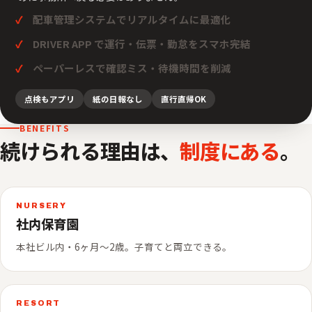
配車管理システムでリアルタイムに最適化
DRIVER APP で運行・伝票・勤怠をスマホ完結
ペーパーレスで確認ミス・待機時間を削減
点検もアプリ
紙の日報なし
直行直帰OK
BENEFITS
続けられる理由は、
制度にある
。
NURSERY
社内保育園
本社ビル内・6ヶ月〜2歳。子育てと両立できる。
RESORT