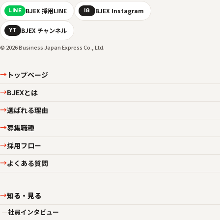
BJEX 採用LINE
BJEX Instagram
LINE
IG
BJEX チャンネル
YT
© 2026 Business Japan Express Co., Ltd.
トップページ
→
BJEXとは
→
選ばれる理由
→
募集職種
→
採用フロー
→
よくある質問
→
知る・見る
→
—
社員インタビュー