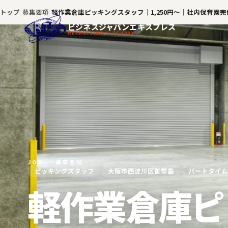
トップ
募集要項
軽作業倉庫ピッキングスタッフ｜1,250円～｜社内保育園
ビジネスジャパンエキスプレス
RECRUITING SITE 1988—
JOB ／ 募集要項
ピッキングスタッフ
大阪市西淀川区御幣島
パートタイム
軽作業倉庫ピ