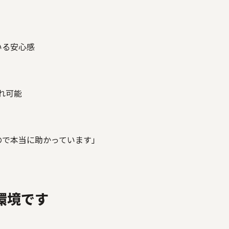
いる安心感
れ可能
ので本当に助かっています」
環境です