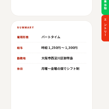
エントリー
SUMMARY
パートタイム
雇用形態
時給 1,250円 ～ 1,300円
給与
大阪市西淀川区御幣島
勤務地
月曜～金曜の間でシフト制
休日