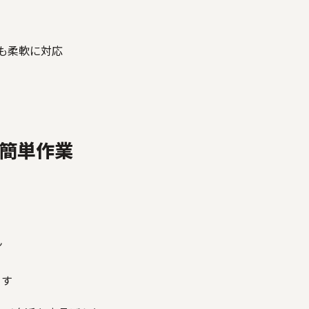
整も柔軟に対応
簡単作業
ん
ます