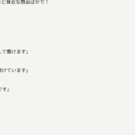
など身近な商品ばかり！
して働けます」
働けています」
です」